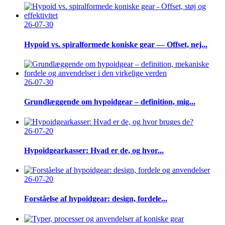
26-07-30
Hypoid vs. spiralformede koniske gear — Offset, nej...
26-07-30
Grundlæggende om hypoidgear – definition, mig...
26-07-20
Hypoidgearkasser: Hvad er de, og hvor...
26-07-20
Forståelse af hypoidgear: design, fordele...