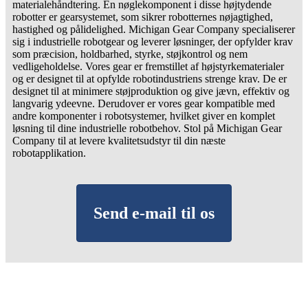
materialehåndtering. En nøglekomponent i disse højtydende
robotter er gearsystemet, som sikrer robotternes nøjagtighed,
hastighed og pålidelighed. Michigan Gear Company specialiserer
sig i industrielle robotgear og leverer løsninger, der opfylder krav
som præcision, holdbarhed, styrke, støjkontrol og nem
vedligeholdelse. Vores gear er fremstillet af højstyrkematerialer
og er designet til at opfylde robotindustriens strenge krav. De er
designet til at minimere støjproduktion og give jævn, effektiv og
langvarig ydeevne. Derudover er vores gear kompatible med
andre komponenter i robotsystemer, hvilket giver en komplet
løsning til dine industrielle robotbehov. Stol på Michigan Gear
Company til at levere kvalitetsudstyr til din næste
robotapplikation.
Send e-mail til os