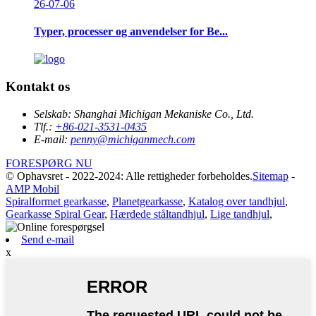
26-07-06
Typer, processer og anvendelser for Be...
Kontakt os
Selskab:
Shanghai Michigan Mekaniske Co., Ltd.
Tlf.:
+86-021-3531-0435
E-mail:
penny@michiganmech.com
FORESPØRG NU
© Ophavsret - 2022-2024: Alle rettigheder forbeholdes.
Sitemap
-
AMP Mobil
Spiralformet gearkasse
,
Planetgearkasse
,
Katalog over tandhjul
,
Gearkasse Spiral Gear
,
Hærdede ståltandhjul
,
Lige tandhjul
,
Send e-mail
x