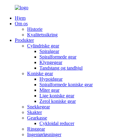
Hjem
Om os
Historie
Kvalitetssikring
Produkter
Cylindriske gear
Spiralgear
Spiralformede gear
Klyngegear
Tandstang og tandhjul
Koniske gear
Hypoidgear
Spiralformede koniske gear
Miter gear
Lige koniske gear
Zerol koniske gear
Snekkegear
Skakter
Gearkasse
Cykloidal reducer
Ringgear
Ingeniørløsninger