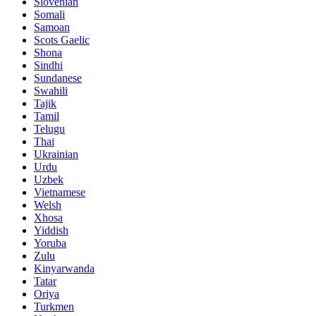
Slovenian
Somali
Samoan
Scots Gaelic
Shona
Sindhi
Sundanese
Swahili
Tajik
Tamil
Telugu
Thai
Ukrainian
Urdu
Uzbek
Vietnamese
Welsh
Xhosa
Yiddish
Yoruba
Zulu
Kinyarwanda
Tatar
Oriya
Turkmen