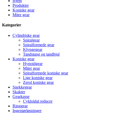
Hjem
Produkter
Koniske gear
Miter gear
Kategorier
Cylindriske gear
Spiralgear
Spiralformede gear
Klyngegear
Tandstang og tandhjul
Koniske gear
Hypoidgear
Miter gear
Spiralformede koniske gear
Lige koniske gear
Zerol koniske gear
Snekkegear
Skakter
Gearkasse
Cykloidal reducer
Ringgear
Ingeniørløsninger