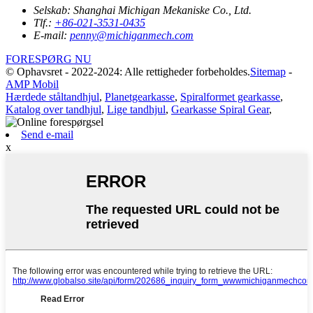
Selskab:
Shanghai Michigan Mekaniske Co., Ltd.
Tlf.:
+86-021-3531-0435
E-mail:
penny@michiganmech.com
FORESPØRG NU
© Ophavsret - 2022-2024: Alle rettigheder forbeholdes.
Sitemap
-
AMP Mobil
Hærdede ståltandhjul
,
Planetgearkasse
,
Spiralformet gearkasse
,
Katalog over tandhjul
,
Lige tandhjul
,
Gearkasse Spiral Gear
,
Send e-mail
x