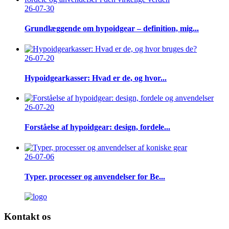
26-07-30
Grundlæggende om hypoidgear – definition, mig...
26-07-20
Hypoidgearkasser: Hvad er de, og hvor...
26-07-20
Forståelse af hypoidgear: design, fordele...
26-07-06
Typer, processer og anvendelser for Be...
Kontakt os