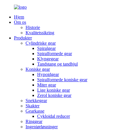
Hjem
Om os
Historie
Kvalitetssikring
Produkter
Cylindriske gear
Spiralgear
Spiralformede gear
Klyngegear
Tandstang og tandhjul
Koniske gear
Hypoidgear
Spiralformede koniske gear
Miter gear
Lige koniske gear
Zerol koniske gear
Snekkegear
Skakter
Gearkasse
Cykloidal reducer
Ringgear
Ingeniørløsninger